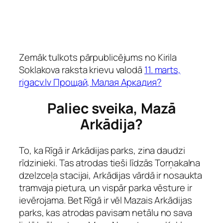
Zemāk tulkots pārpublicējums no Kirila
Soklakova raksta krievu valodā
11. marts,
rigacv.lv Прощай, Малая Аркадия?
Paliec sveika, Mazā
Arkādija?
To, ka Rīgā ir Arkādijas parks, zina daudzi
rīdzinieki. Tas atrodas tieši līdzās Torņakalna
dzelzceļa stacijai, Arkādijas vārdā ir nosaukta
tramvaja pietura, un vispār parka vēsture ir
ievērojama. Bet Rīgā ir vēl Mazais Arkādijas
parks, kas atrodas pavisam netālu no sava