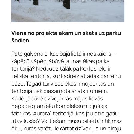
Viena no projekta ēkām un skats uz parku
šodien
Pats galvenais, kas šajā lietā ir neskaidrs –
kāpēc? Kāpēc jābūvē jaunas ēkas parka
teritorijā? Nedaudz tālāk pa Kokles ielu ir
lieliska teritorija, kur kādreiz atradās dārzeņu
bāze. Tagad tur visas ēkas ir nojauktas un
teritorija tiek piesārņota ar atkritumiem.
Kādēļ jābūvē dzīvojamās mājas līdzās
nepabeigtam ēku kompleksam bijušajā
fabrikas “Aurora” teritorijā, kas jau otro gadu
stāv tukšs? Vai tiešām mūsu pilsētā ir tik maz
ēku, kurās varētu iekārtot dzīvokļus un biroju