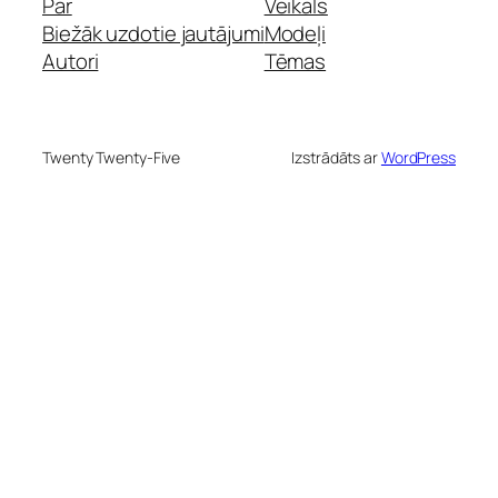
Par
Veikals
Biežāk uzdotie jautājumi
Modeļi
Autori
Tēmas
Twenty Twenty-Five
Izstrādāts ar
WordPress