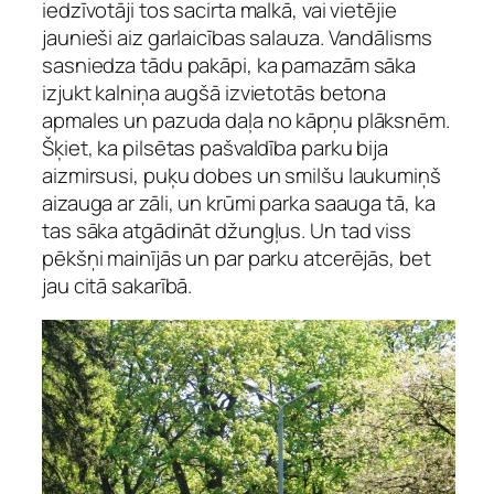
iedzīvotāji tos sacirta malkā, vai vietējie
jaunieši aiz garlaicības salauza. Vandālisms
sasniedza tādu pakāpi, ka pamazām sāka
izjukt kalniņa augšā izvietotās betona
apmales un pazuda daļa no kāpņu plāksnēm.
Šķiet, ka pilsētas pašvaldība parku bija
aizmirsusi, puķu dobes un smilšu laukumiņš
aizauga ar zāli, un krūmi parka saauga tā, ka
tas sāka atgādināt džungļus. Un tad viss
pēkšņi mainījās un par parku atcerējās, bet
jau citā sakarībā.