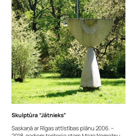
Skulptūra “Jātnieks”
Saskaņā ar Rīgas attīstības plānu 2006. –
2018. gadiem teritorija starp Mazo Nometņu