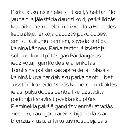
Parka laukums ir neliels – tikai 1,4 hektāri. No
jauna bija jāiestāda daudzi koki, parkā līdzās
Mazai Nometņu ielai tika izveidota Holandes
liepu aleja. Ierīkoja daudzas puķu dobes,
smilšu laukumu bērniem, saveda kārtībā
kalniņa kāpnes. Parka teritorijā izvietoja
soliņus, kur atpūtās gan Pārdaugavas
iedzīvotāji, gan Kokles ielā ierīkotās
Torņkalna poliklīnikas apmeklētāji. Mazais
kalniņš kļuva par dabisku parka centru, bet
trīsstūrī, ko veido Mazās Nometņu un Kokles
ielas, puķu dobes centrā tika uzstādīta
padomju karavīra tipveida skulptūra.
Pieminekļa pakājē gandrīz vienmēr atradās
ziedi un, kaut gan kareivis bija noklāts ar
bronzas krāsu, ar laiku tas nosūbēja zaļš.