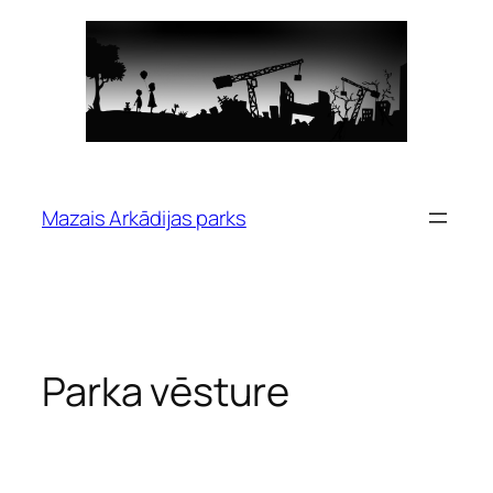
Pāriet
uz
saturu
Mazais Arkādijas parks
Parka vēsture