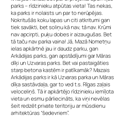
parks – rīdzinieku atpūtas vieta! Tas nekas,
ka parks ir nolaists un par to nerūpējas.
Nokritušās koku lapas un citi atkritumi gan
tiek savākti, bet soliņu kā nav, tā nav. Krūmi
nav apcirpti, puķu dobes ir aizaugušas. Bet
tā taču nav parka vaina! Jā, Mazā Nometņu
ielas apkārtnē jau ir daudz parku, gan
Arkādijas parks, gan apstādījumi gar Māras
dīķi un Uzvaras parks. Bet vai pastaigāties
starp betona kastēm ir patīkamāk? Mazais
Arkādijas parks ir kā Uzvaras parka un Māras
dīķa sastāvdaļa, gar to ved t.s. Rīgas zaļais
veloceliņš. Tā ir apkārtējo rīdzinieku iemīļota
vieta un esmu pārliecināts, ka viņi nevēlas
šeit redzēt private teritoriju ar mūsdienu
arhitektūras “šedevriem”.