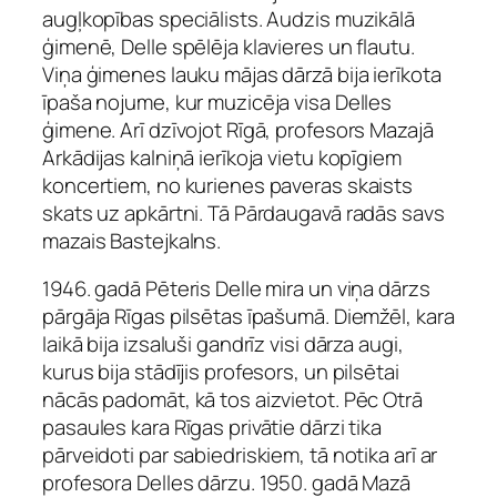
augļkopības speciālists. Audzis muzikālā
ģimenē, Delle spēlēja klavieres un flautu.
Viņa ģimenes lauku mājas dārzā bija ierīkota
īpaša nojume, kur muzicēja visa Delles
ģimene. Arī dzīvojot Rīgā, profesors Mazajā
Arkādijas kalniņā ierīkoja vietu kopīgiem
koncertiem, no kurienes paveras skaists
skats uz apkārtni. Tā Pārdaugavā radās savs
mazais Bastejkalns.
1946. gadā Pēteris Delle mira un viņa dārzs
pārgāja Rīgas pilsētas īpašumā. Diemžēl, kara
laikā bija izsaluši gandrīz visi dārza augi,
kurus bija stādījis profesors, un pilsētai
nācās padomāt, kā tos aizvietot. Pēc Otrā
pasaules kara Rīgas privātie dārzi tika
pārveidoti par sabiedriskiem, tā notika arī ar
profesora Delles dārzu. 1950. gadā Mazā