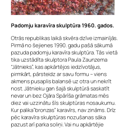
Padomju karavīra skulptūra 1960. gados.
Otrās republikas laikā skvēra dzīve izmainījās.
Pirmā no šejienes 1990. gadu pašā sākumā
pazuda padomju karavīra skulptūra. Tās vietā
tika uzstādīta skulptora Paula Zaunzema
“Jātnieks”, kas apkārtējos iedzīvotājus,
pirmkārt, pārsteidz ar savu formu – viens
akmens pusaplis balansē uz otra un nekrīt
nost. Jātnieku gan šajā skulptūrā saskatīt
nevar un bez Ojāra Spārīša grāmatas mēs
diez vai uzzinātu šīs skulptūras nosaukumu.
Kur palika”bronzas” karavīrs, nav zināms. Drīz
pēc karavīra skulptūras nozušanas sāka
pazust arī parka soliņi. Vai nu apkārtējie