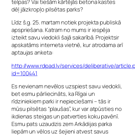
telpas? Vai tiešām kārtējās betona kastes
dēļ jāizkropļo pilsētas parks?
Līdz š.g. 25. martam notiek projekta publiskā
apspriešana. Katram no mums ir iespēja
izteikt savu viedokli šajā sakarībā. Projektsir
apskatāms interneta vietnē, kur atrodama arī
aptaujas anketa:
http://www.rdpad.lv/services/deliberative/article
id=100441
Es nevienam nevēlos uzspiest savu viedokli,
bet esmu pārliecināts, ka Rīgai un
rīdziniekiem parki ir nepieciešami – tās ir
mūsu pilsētas “plaušas”, kur var atpūsties no
ikdienas steigas un patverties koku pavēnī.
Esmu pats uzaudzis zem Arkādijas parka
liepām un vēlos uz šejieni atvest savus