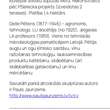
kļuva par atklātu atpūtas vietu. Rekonstruēts
pēc P.Selecka projekts (izveidotas 2
terases). Platība 1,4 hektārs.
Delle Pēteris (1877–1946) – agronoms,
tehnologs. LU docētājs (no 1920), Jelgavas
LA profesors (1939). Viens no tehniskās
mikrobioloģijas pamatlicējiem Latvijā. Pētījis
augļu un ogu ķīmisko sastāvu, vīnu
ražošanas tehnoloģiju, lauksaimniecības
produktu kaltēšanu, skābēšanu (arī
skābbarības gatavošanu) un linu
mērcēšanu.
Savukārt parkā atrodošās skulptūras autors
ir Pauls Jaunzems.
http://www.paulsjaunzems.lv/lv/cv
__________________________________