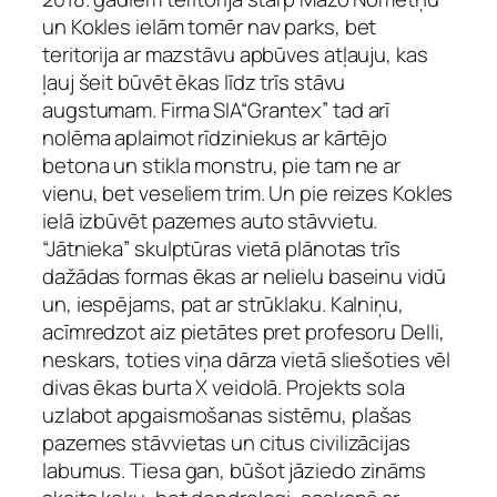
un Kokles ielām tomēr nav parks, bet
teritorija ar mazstāvu apbūves atļauju, kas
ļauj šeit būvēt ēkas līdz trīs stāvu
augstumam. Firma SIA“Grantex” tad arī
nolēma aplaimot rīdziniekus ar kārtējo
betona un stikla monstru, pie tam ne ar
vienu, bet veseliem trim. Un pie reizes Kokles
ielā izbūvēt pazemes auto stāvvietu.
“Jātnieka” skulptūras vietā plānotas trīs
dažādas formas ēkas ar nelielu baseinu vidū
un, iespējams, pat ar strūklaku. Kalniņu,
acīmredzot aiz pietātes pret profesoru Delli,
neskars, toties viņa dārza vietā sliešoties vēl
divas ēkas burta X veidolā. Projekts sola
uzlabot apgaismošanas sistēmu, plašas
pazemes stāvvietas un citus civilizācijas
labumus. Tiesa gan, būšot jāziedo zināms