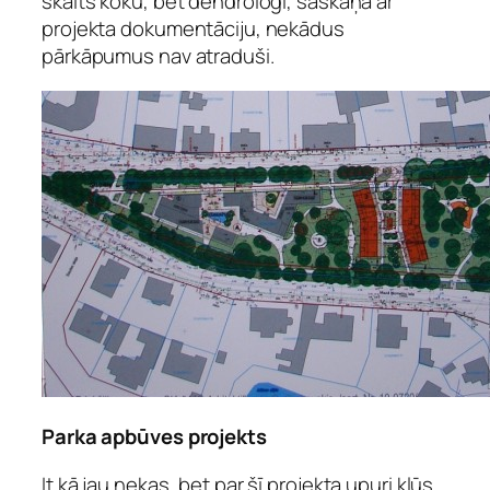
skaits koku, bet dendrologi, saskaņā ar
projekta dokumentāciju, nekādus
pārkāpumus nav atraduši.
Parka apbūves projekts
It kā jau nekas, bet par šī projekta upuri kļūs