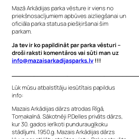
Mazā Arkādijas parka vēsture ir viens no
priekšnosacījumiem apbūves aizliegšanai un
oficiāla parka statusa piešķiršanai šim
parkam.
Ja tev ir ko papildināt par parka vēsturi –
droši raksti komentāros vai sūti man uz
info@mazaisarkadijasparks.lv
!!!
__________________________________
Lūk mūsu atbalstītāju iesūtītais papildus
info:
Mazais Arkādijas dārzs atrodas Rīgā,
Torņakalnā. Sākotnēji P.Delles privāts dārzs,
kur 30. gados ierīkoti punduraugļkoku
stādījumi. 1950.g. Mazais Arkādijas dārzs