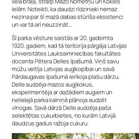
lielā brāļa, strarp Mazo Nometņu un Kokles
ielām. Noteikti, ka daudzi rīdzinieki nemaz
nezina par šī mazā dabas stūrīša eksistenci
un var tā arī neuzzināt…
Šī parka vēsture saistās ar 20. gadsimta
1920. gadiem, kad tā teritorija pārgāja Latvijas
Universitātes Lauksaimniecības fakultātes
docenta Pētera Delles īpašumā. Viņš savu
mūžu veltīja Latvijas augļkopībai un savā
Pārdaugavas īpašumā ierīkoja plašu dārzu.
Delle audzēja mazos augļkokus,
eksperimentēja ar dažādiem augiem un
nelielajā parka kalniņā plānoja audzēt
vīnogas. Savā dārzā Delle audzēja paša
selektētas cukurbietes, no kurām Latvijā
daudzus gadus ražoja cukuru.