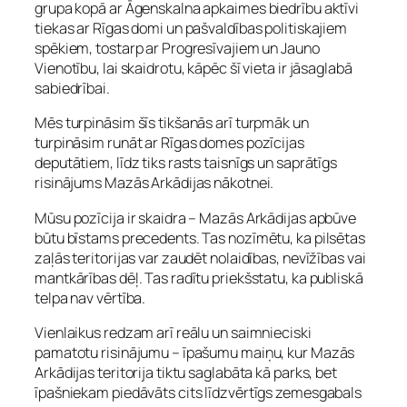
grupa kopā ar Āgenskalna apkaimes biedrību aktīvi
tiekas ar Rīgas domi un pašvaldības politiskajiem
spēkiem, tostarp ar Progresīvajiem un Jauno
Vienotību, lai skaidrotu, kāpēc šī vieta ir jāsaglabā
sabiedrībai.
Mēs turpināsim šīs tikšanās arī turpmāk un
turpināsim runāt ar Rīgas domes pozīcijas
deputātiem, līdz tiks rasts taisnīgs un saprātīgs
risinājums Mazās Arkādijas nākotnei.
Mūsu pozīcija ir skaidra – Mazās Arkādijas apbūve
būtu bīstams precedents. Tas nozīmētu, ka pilsētas
zaļās teritorijas var zaudēt nolaidības, nevīžības vai
mantkārības dēļ. Tas radītu priekšstatu, ka publiskā
telpa nav vērtība.
Vienlaikus redzam arī reālu un saimnieciski
pamatotu risinājumu – īpašumu maiņu, kur Mazās
Arkādijas teritorija tiktu saglabāta kā parks, bet
īpašniekam piedāvāts cits līdzvērtīgs zemesgabals