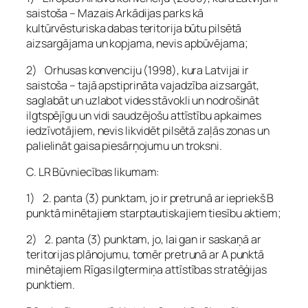
saistoša – Mazais Arkādijas parks kā
kultūrvēsturiska dabas teritorija būtu pilsētā
aizsargājama un kopjama, nevis apbūvējama;
2) Orhusas konvenciju (1998), kura Latvijai ir
saistoša – tajā apstiprināta vajadzība aizsargāt,
saglabāt un uzlabot vides stāvokli un nodrošināt
ilgtspējīgu un vidi saudzējošu attīstību apkaimes
iedzīvotājiem, nevis likvidēt pilsētā zaļās zonas un
palielināt gaisa piesārņojumu un troksni.
C. LR Būvniecības likumam:
1) 2. panta (3) punktam, jo ir pretrunā ar iepriekš B
punktā minētajiem starptautiskajiem tiesību aktiem;
2) 2. panta (3) punktam, jo, lai gan ir saskaņā ar
teritorijas plānojumu, tomēr pretrunā ar A punktā
minētajiem Rīgas ilgtermiņa attīstības stratēģijas
punktiem.