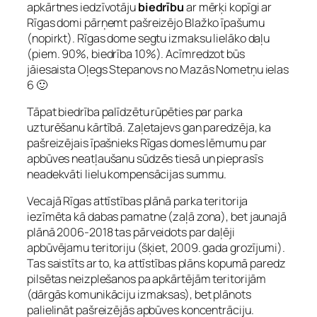
apkārtnes iedzīvotāju
biedrību
ar mērķi kopīgi ar
Rīgas domi pārņemt pašreizējo Blažko īpašumu
(nopirkt). Rīgas dome segtu izmaksu lielāko daļu
(piem. 90%, biedrība 10%). Acīmredzot būs
jāiesaista Oļegs Stepanovs no Mazās Nometņu ielas
6 🙂
Tāpat biedrība palīdzētu rūpēties par parka
uzturēšanu kārtībā. Zaļetajevs gan paredzēja, ka
pašreizējais īpašnieks Rīgas domes lēmumu par
apbūves neatļaušanu sūdzēs tiesā un pieprasīs
neadekvāti lielu kompensācijas summu.
Vecajā Rīgas attīstības plānā parka teritorija
iezīmēta kā dabas pamatne (zaļā zona), bet jaunajā
plānā 2006-2018 tas pārveidots par daļēji
apbūvējamu teritoriju (šķiet, 2009. gada grozījumi).
Tas saistīts ar to, ka attīstības plāns kopumā paredz
pilsētas neizplešanos pa apkārtējām teritorijām
(dārgās komunikāciju izmaksas), bet plānots
palielināt pašreizējās apbūves koncentrāciju.