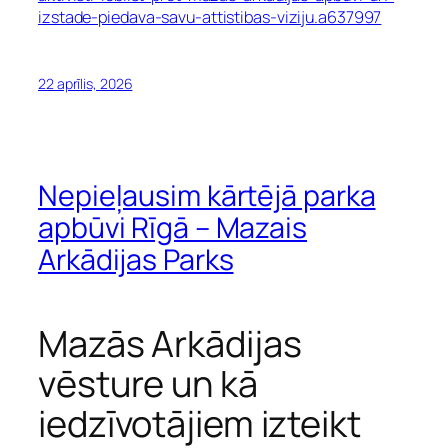
izstade-piedava-savu-attistibas-viziju.a637997
22 aprīlis, 2026
Nepieļausim kārtējā parka
apbūvi Rīgā – Mazais
Arkādijas Parks
Mazās Arkādijas
vēsture un kā
iedzīvotājiem izteikt