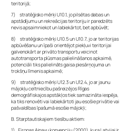
teritorijā;
7) stratēģisko mērķi U10.1, jo pilsētas dabas un
apstādījumu un rekreācijas teritoriju ir paredzēts
nevis apsaimniekot un labiekārtot, bet apbūvēt;
8) stratēģisko mērķi U10.5 un U10.7, jo ar teritorijas
apbūvēšanu un īpaši orientējot piekļuvi teritorijai
galvenokārt ar privāto transportu veicinot
autotransporta plūsmas palielināšanos apkaimē,
potenciāli tiks palielināts gaisa piesārņojuma un
trokšņu līmenis apkaimē;
9) stratēģisko mērķi U12.3 un U12.4, jo ar jaunu
mājokļu celtniecību pašreizējos Rīgas
demogrāfiskajos apstākļos tiek samazināta iespēja,
ka tiks renovēti vai labiekārtoti jau esošie privātie vai
pašvaldības īpašumā esošie mājokļi;
B. Starptautiskajiem tiesību aktiem:
1) Eiropas Ainavu konvenciju (2000), kura Latvijai ir