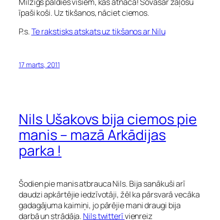
Milzīgs paldies visiem, kas atnāca! Šovasar zaļošu
īpaši koši. Uz tikšanos, nāciet ciemos.
P.s.
Te rakstisks atskats uz tikšanos ar Nilu
17 marts, 2011
Nils Ušakovs bija ciemos pie
manis – mazā Arkādijas
parka !
Šodien pie manis atbrauca Nils. Bija sanākuši arī
daudzi apkārtējie iedzīvotāji, žēl ka pārsvarā vecāka
gadagājuma kaimiņi, jo pārējie mani draugi bija
darbā un strādāja.
Nils twitterī
vienreiz