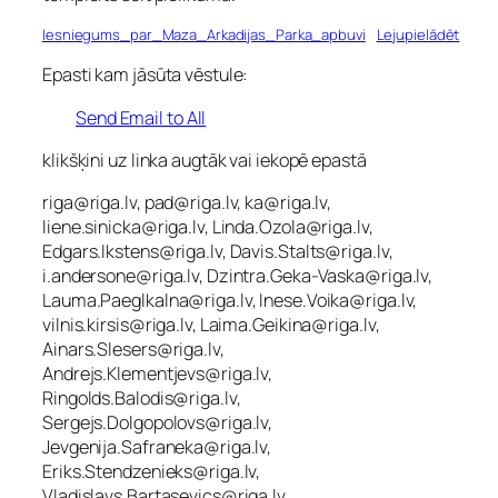
Iesniegums_par_Maza_Arkadijas_Parka_apbuvi
Lejupielādēt
Epasti kam jāsūta vēstule:
Send Email to All
klikšķini uz linka augtāk vai iekopē epastā
riga@riga.lv, pad@riga.lv, ka@riga.lv,
liene.sinicka@riga.lv, Linda.Ozola@riga.lv,
Edgars.Ikstens@riga.lv, Davis.Stalts@riga.lv,
i.andersone@riga.lv, Dzintra.Geka-Vaska@riga.lv,
Lauma.Paeglkalna@riga.lv, Inese.Voika@riga.lv,
vilnis.kirsis@riga.lv, Laima.Geikina@riga.lv,
Ainars.Slesers@riga.lv,
Andrejs.Klementjevs@riga.lv,
Ringolds.Balodis@riga.lv,
Sergejs.Dolgopolovs@riga.lv,
Jevgenija.Safraneka@riga.lv,
Eriks.Stendzenieks@riga.lv,
Vladislavs.Bartasevics@riga.lv,