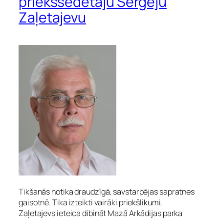
priekšsēdētāju Sergeju
Zaļetajevu
Tikšanās notika draudzīgā, savstarpējas sapratnes
gaisotnē. Tika izteikti vairāki priekšlikumi.
Zaļetajevs ieteica dibināt Mazā Arkādijas parka