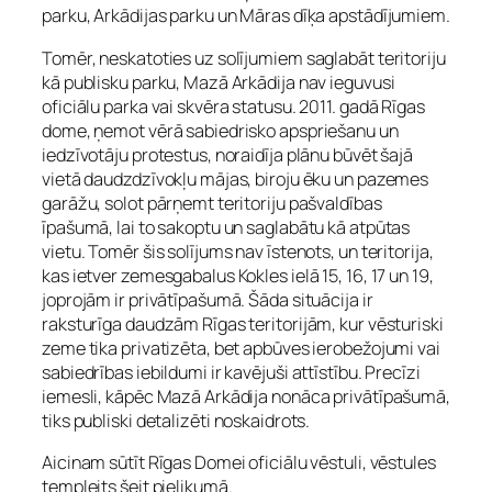
parku, Arkādijas parku un Māras dīķa apstādījumiem.
Tomēr, neskatoties uz solījumiem saglabāt teritoriju
kā publisku parku, Mazā Arkādija nav ieguvusi
oficiālu parka vai skvēra statusu. 2011. gadā Rīgas
dome, ņemot vērā sabiedrisko apspriešanu un
iedzīvotāju protestus, noraidīja plānu būvēt šajā
vietā daudzdzīvokļu mājas, biroju ēku un pazemes
garāžu, solot pārņemt teritoriju pašvaldības
īpašumā, lai to sakoptu un saglabātu kā atpūtas
vietu. Tomēr šis solījums nav īstenots, un teritorija,
kas ietver zemesgabalus Kokles ielā 15, 16, 17 un 19,
joprojām ir privātīpašumā. Šāda situācija ir
raksturīga daudzām Rīgas teritorijām, kur vēsturiski
zeme tika privatizēta, bet apbūves ierobežojumi vai
sabiedrības iebildumi ir kavējuši attīstību. Precīzi
iemesli, kāpēc Mazā Arkādija nonāca privātīpašumā,
tiks publiski detalizēti noskaidrots.
Aicinam sūtīt Rīgas Domei oficiālu vēstuli, vēstules
templeits šeit pielikumā.