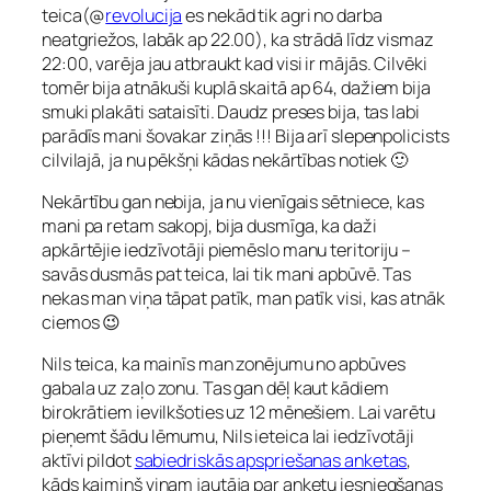
teica(@
revolucija
es nekād tik agri no darba
neatgriežos, labāk ap 22.00), ka strādā līdz vismaz
22:00, varēja jau atbraukt kad visi ir mājās. Cilvēki
tomēr bija atnākuši kuplā skaitā ap 64, dažiem bija
smuki plakāti sataisīti. Daudz preses bija, tas labi
parādīs mani šovakar ziņās !!! Bija arī slepenpolicists
cilvilajā, ja nu pēkšņi kādas nekārtības notiek 🙂
Nekārtību gan nebija, ja nu vienīgais sētniece, kas
mani pa retam sakopj, bija dusmīga, ka daži
apkārtējie iedzīvotāji piemēslo manu teritoriju –
savās dusmās pat teica, lai tik mani apbūvē. Tas
nekas man viņa tāpat patīk, man patīk visi, kas atnāk
ciemos 😉
Nils teica, ka mainīs man zonējumu no apbūves
gabala uz zaļo zonu. Tas gan dēļ kaut kādiem
birokrātiem ievilkšoties uz 12 mēnešiem. Lai varētu
pieņemt šādu lēmumu, Nils ieteica lai iedzīvotāji
aktīvi pildot
sabiedriskās apspriešanas anketas
,
kāds kaimiņš viņam jautāja par anketu iesniegšanas