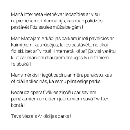
Manā interneta vietnē var iepazīties ar visu
nepieciešamo informāciju, kas man palīdzēs
pastāvēt līdz saules mūža beigām !
Man Mazajam Arkādijas parkam ir ļoti paveicies ar
kaimiņiem, kas rūpējas, lai es pastāvētu ne tikai
fiziski, bet arī virtuāli internetā, kā arī jūs visi varētu
kļut par maniem draugiem draugos.lv un faniem
feisbukā !
Mans mērķis ir iegūt papīru ar mēra parakstu, kas
oficiāli apliecinās, ka esmu pilntiesīgs parks !
Nedaudz operatīvāk es ziņošu par saviem
panākumiem un citiem jaunumiem savā Twitter
kontā !
Tavs Mazais Arkādijas parks !