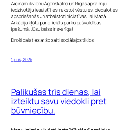
Aicinām ikvienu Āgenskalna un Rīgas apkaimju
iedzīvotāju iesaistīties, rakstot vēstules, piedaloties
apspriešanās un atbalstot iniciatīvas, lai Mazā
Arkādija kļūtu par oficiālu parku pašvaldības
īpašumā. Jūsu balss ir svarīga!
Droši dalaties ar šo saiti sociālajos tīklos !
1 jūlijs, 2025
Palikušas trīs dienas, lai
izteiktu savu viedokli pret
būvniecību.
Manu kaimiņu juristi ir atsūtījuši arī papildus