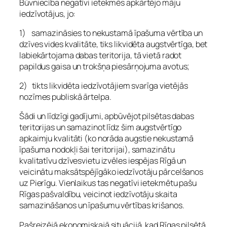
Būvniecība negatīvi ietekmēs apkārtējo māju
iedzīvotājus, jo:
1) samazināsies to nekustamā īpašuma vērtība un
dzīves vides kvalitāte, tiks likvidēta augstvērtīga, bet
labiekārtojama dabas teritorija, tā vietā radot
papildus gaisa un trokšņa piesārņojuma avotus;
2) tikts likvidēta iedzīvotājiem svarīga vietējās
nozīmes publiskā ārtelpa.
Šādi un līdzīgi gadījumi, apbūvējot pilsētas dabas
teritorijas un samazinot līdz šim augstvērtīgo
apkaimju kvalitāti (ko norāda augstie nekustamā
īpašuma nodokļi šai teritorijai), samazinātu
kvalitatīvu dzīvesvietu izvēles iespējas Rīgā un
veicinātu maksātspējīgāko iedzīvotāju pārcelšanos
uz Pierīgu. Vienlaikus tas negatīvi ietekmētu pašu
Rīgas pašvaldību, veicinot iedzīvotāju skaita
samazināšanos un īpašumu vērtības krišanos.
Pašreizējā ekonomiskajā situācijā, kad Rīgas pilsētā