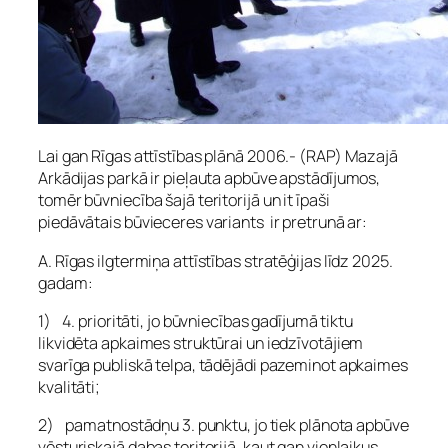
Lai gan Rīgas attīstības plānā 2006.- (RAP) Mazajā
Arkādijas parkā ir pieļauta apbūve apstādījumos,
tomēr būvniecība šajā teritorijā un it īpaši
piedāvātais būvieceres variants ir pretrunā ar:
A. Rīgas ilgtermiņa attīstības stratēģijas līdz 2025.
gadam:
1) 4. prioritāti, jo būvniecības gadījumā tiktu
likvidēta apkaimes struktūrai un iedzīvotājiem
svarīga publiskā telpa, tādējādi pazeminot apkaimes
kvalitāti;
2) pamatnostādņu 3. punktu, jo tiek plānota apbūve
vēsturiskajā dabas teritorijā, kaut gan vienlaikus