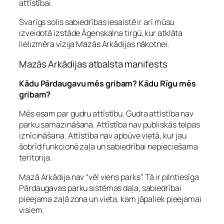
attīstībai.
Svarīgs solis sabiedrības iesaistē ir arī mūsu
izveidotā izstāde Āgenskalna tirgū, kur atklāta
lielizmēra vīzija Mazās Arkādijas nākotnei.
Mazās Arkādijas atbalsta manifests
Kādu Pārdaugavu mēs gribam? Kādu Rīgu mēs
gribam?
Mēs esam par gudru attīstību. Gudra attīstība nav
parku samazināšana. Attīstība nav publiskās telpas
iznīcināšana. Attīstība nav apbūve vietā, kur jau
šobrīd funkcionē zaļa un sabiedrībai nepieciešama
teritorija.
Mazā Arkādija nav “vēl viens parks”. Tā ir pilntiesīga
Pārdaugavas parku sistēmas daļa, sabiedrībai
pieejama zaļā zona un vieta, kam jāpaliek pieejamai
visiem.