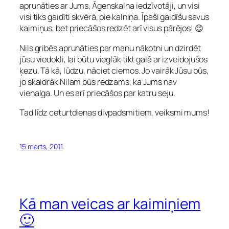
aprunāties ar Jums, Āgenskalna iedzīvotāji, un visi
visi tiks gaidīti skvērā, pie kalniņa. Īpaši gaidīšu savus
kaimiņus, bet priecāšos redzēt arī visus pārējos! 😉
Nils gribēs aprunāties par manu nākotni un dzirdēt
jūsu viedokli, lai būtu vieglāk tikt galā ar izveidojušos
ķezu. Tā kā, lūdzu, nāciet ciemos. Jo vairāk Jūsu būs,
jo skaidrāk Nilam būs redzams, ka Jums nav
vienalga. Un es arī priecāšos par katru seju.
Tad līdz ceturtdienas divpadsmitiem, veiksmi mums!
15 marts, 2011
Kā man veicas ar kaimiņiem
🙂