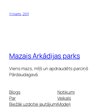
11 marts, 2011
Mazais Arkādijas parks
Viens mazs, mīļš un apdraudēts parciņš
Pārdaudagavā.
Blogs
Notikumi
Par
Veikals
Biežāk uzdotie jautājumi
Modeļi