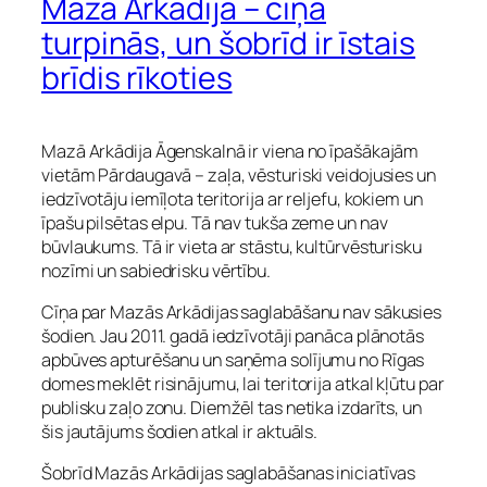
Mazā Arkādija – cīņa
turpinās, un šobrīd ir īstais
brīdis rīkoties
Mazā Arkādija Āgenskalnā ir viena no īpašākajām
vietām Pārdaugavā – zaļa, vēsturiski veidojusies un
iedzīvotāju iemīļota teritorija ar reljefu, kokiem un
īpašu pilsētas elpu. Tā nav tukša zeme un nav
būvlaukums. Tā ir vieta ar stāstu, kultūrvēsturisku
nozīmi un sabiedrisku vērtību.
Cīņa par Mazās Arkādijas saglabāšanu nav sākusies
šodien. Jau 2011. gadā iedzīvotāji panāca plānotās
apbūves apturēšanu un saņēma solījumu no Rīgas
domes meklēt risinājumu, lai teritorija atkal kļūtu par
publisku zaļo zonu. Diemžēl tas netika izdarīts, un
šis jautājums šodien atkal ir aktuāls.
Šobrīd Mazās Arkādijas saglabāšanas iniciatīvas