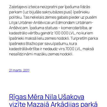
Zaļetajevs izteica neizpratni par īpašuma līdzās
parkam (uz bijušās sakņu bāzes pusi) īpašnieku
politiku. Tas nelielais zemes gabals pieder uz pusēm
Lilijai Urbānei-Anšēvicai un Edmondam Urbānam-
Anšēvicam. Īpašuma statuss – komercdarbība, ar
kadastrālo vērtību gandrīz 100 000 LVL, no kuriem
īpašnieki maksā lielu zemes nodokli. Turpretīm parka
īpašnieks Blažko par savu īpašumu, kura
kadastrālāvērtība ir nedaudz virs 7000 LVL, maksā
nesalīdzināmi mazāku zemes nodokli.
21 marts, 2011
Rīgas Mēra Nila Ušakova
vizīte Mazajā Arkādijas parkā