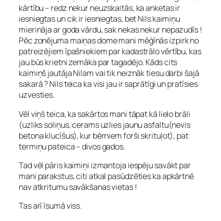
kārtību – redz nekur neuzskaitās, ka anketas ir
iesniegtas un cik ir iesniegtas, bet Nils kaimiņu
mierināja ar goda vārdu, sak nekas nekur nepazudīs !
Pēc zonējuma maiņas dome mani mēģīnās izpirk no
patreizējiem īpašniekiem par kadastrālo vērtību, kas
jau būs krietni zemāka par tagadējo. Kāds cits
kaimiņš jautāja Nilam vai tik neiznāk tiesu darbi šajā
sakarā ? Nils teica ka visi jau ir saprātīgi un pratīsies
uzvesties.
Vēl viņš teica, ka sakārtos mani tāpat kā lielo brāli
(uzliks soliņus, cerams uzlies jaunu asfaltu(nevis
betona klucīšus), kur bērniem forši skrituļot), pat
termiņu pateica – divos gados.
Tad vēl pāris kaimiņi izmantoja iespēju savākt par
mani parakstus, citi atkal pasūdzēties ka apkārtnē
nav atkritumu savākšanas vietas !
Tas arī īsumā viss.