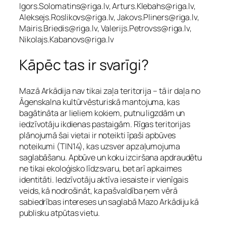
Igors.Solomatins@riga.lv, Arturs.Klebahs@riga.lv,
Aleksejs.Roslikovs@riga.lv, Jakovs.Pliners@riga.lv,
Mairis.Briedis@riga.lv, Valerijs.Petrovss@riga.lv,
Nikolajs.Kabanovs@riga.lv
Kāpēc tas ir svarīgi?
Mazā Arkādija nav tikai zaļa teritorija – tā ir daļa no
Āgenskalna kultūrvēsturiskā mantojuma, kas
bagātināta ar lieliem kokiem, putnu ligzdām un
iedzīvotāju ikdienas pastaigām. Rīgas teritorijas
plānojumā šai vietai ir noteikti īpaši apbūves
noteikumi (TIN14), kas uzsver apzaļumojuma
saglabāšanu. Apbūve un koku izciršana apdraudētu
ne tikai ekoloģisko līdzsvaru, bet arī apkaimes
identitāti. Iedzīvotāju aktīva iesaiste ir vienīgais
veids, kā nodrošināt, ka pašvaldība ņem vērā
sabiedrības intereses un saglabā Mazo Arkādiju kā
publisku atpūtas vietu.