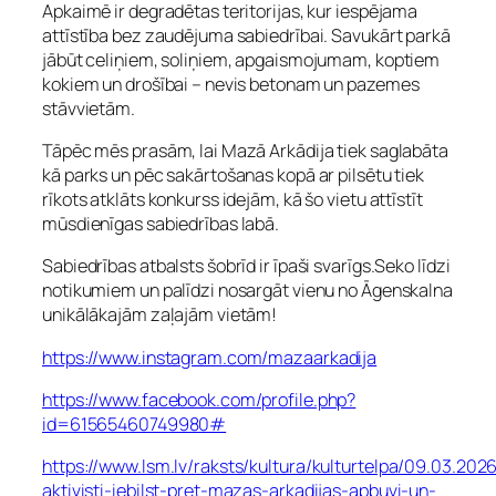
Apkaimē ir degradētas teritorijas, kur iespējama
attīstība bez zaudējuma sabiedrībai. Savukārt parkā
jābūt celiņiem, soliņiem, apgaismojumam, koptiem
kokiem un drošībai – nevis betonam un pazemes
stāvvietām.
Tāpēc mēs prasām, lai Mazā Arkādija tiek saglabāta
kā parks un pēc sakārtošanas kopā ar pilsētu tiek
rīkots atklāts konkurss idejām, kā šo vietu attīstīt
mūsdienīgas sabiedrības labā.
Sabiedrības atbalsts šobrīd ir īpaši svarīgs.Seko līdzi
notikumiem un palīdzi nosargāt vienu no Āgenskalna
unikālākajām zaļajām vietām!
https://www.instagram.com/mazaarkadija
https://www.facebook.com/profile.php?
id=61565460749980#
https://www.lsm.lv/raksts/kultura/kulturtelpa/09.03.202
aktivisti-iebilst-pret-mazas-arkadijas-apbuvi-un-