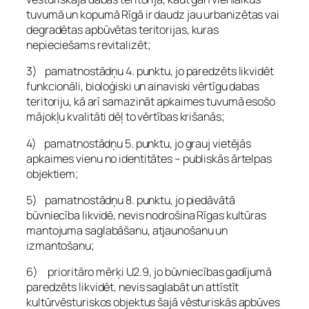
tuvumā un kopumā Rīgā ir daudz jau urbanizētas vai
degradētas apbūvētas teritorijas, kuras
nepieciešams revitalizēt;
3) pamatnostādņu 4. punktu, jo paredzēts likvidēt
funkcionāli, bioloģiski un ainaviski vērtīgu dabas
teritoriju, kā arī samazināt apkaimes tuvumā esošo
mājokļu kvalitāti dēļ to vērtības krišanās;
4) pamatnostādņu 5. punktu, jo grauj vietējās
apkaimes vienu no identitātes – publiskās ārtelpas
objektiem;
5) pamatnostādņu 8. punktu, jo piedāvātā
būvniecība likvidē, nevis nodrošina Rīgas kultūras
mantojuma saglabāšanu, atjaunošanu un
izmantošanu;
6) prioritāro mērķi U2.9, jo būvniecības gadījumā
paredzēts likvidēt, nevis saglabāt un attīstīt
kultūrvēsturiskos objektus šajā vēsturiskās apbūves