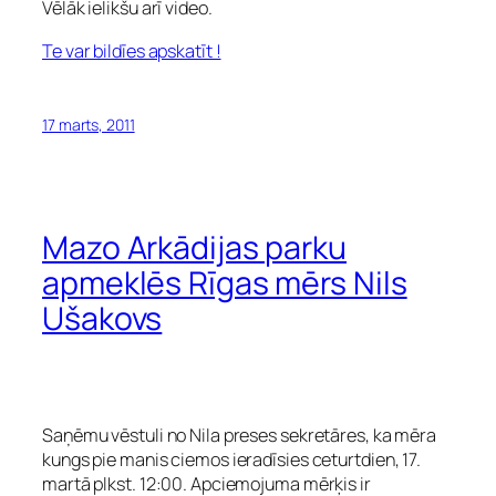
Vēlāk ielikšu arī video.
Te var bildīes apskatīt !
17 marts, 2011
Mazo Arkādijas parku
apmeklēs Rīgas mērs Nils
Ušakovs
Saņēmu vēstuli no Nila preses sekretāres, ka mēra
kungs pie manis ciemos ieradīsies ceturtdien, 17.
martā plkst. 12:00. Apciemojuma mērķis ir