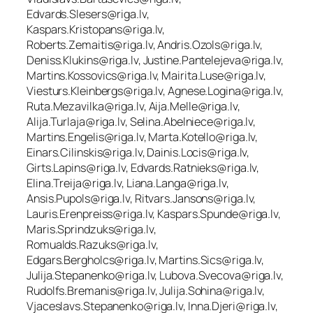
Edvards.Slesers@riga.lv,
Kaspars.Kristopans@riga.lv,
Roberts.Zemaitis@riga.lv, Andris.Ozols@riga.lv,
Deniss.Klukins@riga.lv, Justine.Pantelejeva@riga.lv,
Martins.Kossovics@riga.lv, Mairita.Luse@riga.lv,
Viesturs.Kleinbergs@riga.lv, Agnese.Logina@riga.lv,
Ruta.Mezavilka@riga.lv, Aija.Melle@riga.lv,
Alija.Turlaja@riga.lv, Selina.Abelniece@riga.lv,
Martins.Engelis@riga.lv, Marta.Kotello@riga.lv,
Einars.Cilinskis@riga.lv, Dainis.Locis@riga.lv,
Girts.Lapins@riga.lv, Edvards.Ratnieks@riga.lv,
Elina.Treija@riga.lv, Liana.Langa@riga.lv,
Ansis.Pupols@riga.lv, Ritvars.Jansons@riga.lv,
Lauris.Erenpreiss@riga.lv, Kaspars.Spunde@riga.lv,
Maris.Sprindzuks@riga.lv,
Romualds.Razuks@riga.lv,
Edgars.Bergholcs@riga.lv, Martins.Sics@riga.lv,
Julija.Stepanenko@riga.lv, Lubova.Svecova@riga.lv,
Rudolfs.Bremanis@riga.lv, Julija.Sohina@riga.lv,
Vjaceslavs.Stepanenko@riga.lv, Inna.Djeri@riga.lv,