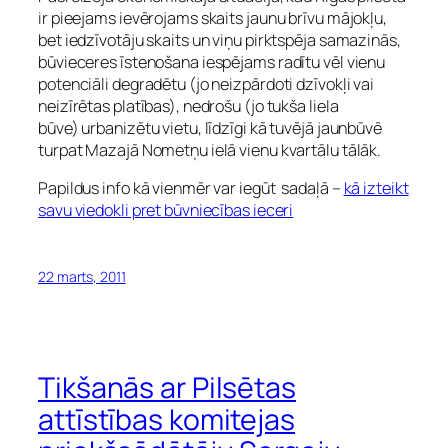
ir pieejams ievērojams skaits jaunu brīvu mājokļu,
bet iedzīvotāju skaits un viņu pirktspēja samazinās,
būvieceres īstenošana iespējams radītu vēl vienu
potenciāli degradētu (jo neizpārdoti dzīvokļi vai
neizīrētas platības), nedrošu (jo tukša liela
būve) urbanizētu vietu, līdzīgi kā tuvējā jaunbūvē
turpat Mazajā Nometņu ielā vienu kvartālu tālāk.
Papildus info kā vienmēr var iegūt sadaļā –
kā izteikt
savu viedokli pret būvniecības ieceri
22 marts, 2011
Tikšanās ar Pilsētas
attīstības komitejas