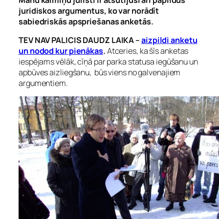
juridiskos argumentus, ko var norādīt
sabiedriskās apspriešanas anketās.
TEV NAV PALICIS DAUDZ LAIKA –
aizpildi anketu
un nodod kur pienākas
.
Atceries, ka šīs anketas
iespējams vēlāk, cīņā par parka statusa iegūšanu un
apbūves aizliegšanu, būs viens no galvenajiem
argumentiem.