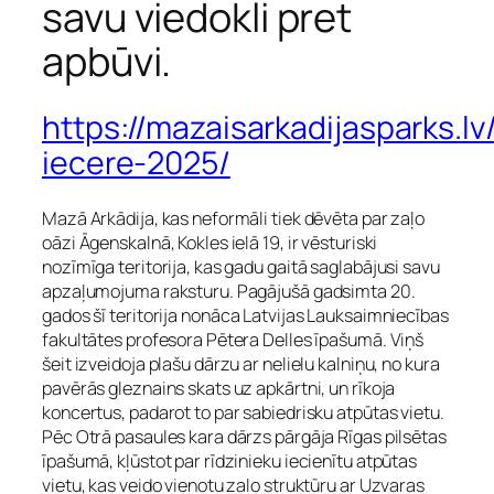
savu viedokli pret
apbūvi.
https://mazaisarkadijasparks.l
iecere-2025/
Mazā Arkādija, kas neformāli tiek dēvēta par zaļo
oāzi Āgenskalnā, Kokles ielā 19, ir vēsturiski
nozīmīga teritorija, kas gadu gaitā saglabājusi savu
apzaļumojuma raksturu. Pagājušā gadsimta 20.
gados šī teritorija nonāca Latvijas Lauksaimniecības
fakultātes profesora Pētera Delles īpašumā. Viņš
šeit izveidoja plašu dārzu ar nelielu kalniņu, no kura
pavērās gleznains skats uz apkārtni, un rīkoja
koncertus, padarot to par sabiedrisku atpūtas vietu.
Pēc Otrā pasaules kara dārzs pārgāja Rīgas pilsētas
īpašumā, kļūstot par rīdzinieku iecienītu atpūtas
vietu, kas veido vienotu zaļo struktūru ar Uzvaras