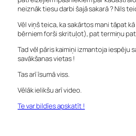
neiznāk tiesu darbi šajā sakarā ? Nils teic
Vēl viņš teica, ka sakārtos mani tāpat kā
bērniem forši skrituļot), pat termiņu pa
Tad vēl pāris kaimiņi izmantoja iespēju 
savākšanas vietas !
Tas arī īsumā viss.
Vēlāk ielikšu arī video.
Te var bildīes apskatīt !