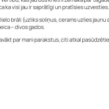
a ka visi jau ir saprātīgi un pratīsies uzvesties.
 lielo brāli (uzliks soliņus, cerams uzlies jaunu
teica – divos gados.
savākt par mani parakstus, citi atkal pasūdzēt