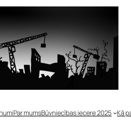
numi
Par mums
Būvniecības iecere 2025
Kā p