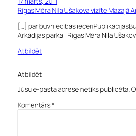
17 marts, 2011
Rīgas Mēra Nila Ušakova vizīte Mazajā Ar
[…] par būvniecības ieceriPublikācijas
Arkādijas parka ! Rīgas Mēra Nila Ušakova
Atbildēt
Atbildēt
Jūsu e-pasta adrese netiks publicēta.
O
Komentārs
*