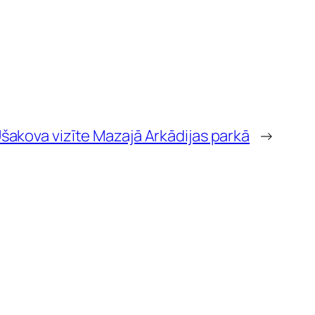
Ušakova vizīte Mazajā Arkādijas parkā
→