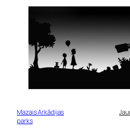
Pāriet
uz
saturu
Mazais Arkādijas
Jau
parks