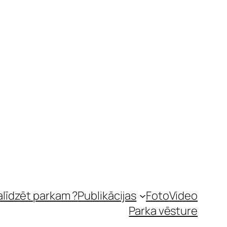
alīdzēt parkam ?
Publikācijas
Foto
Video
Parka vēsture