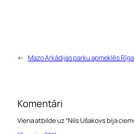
←
Mazo Arkādijas parku apmeklēs Rīga
Komentāri
Viena atbilde uz “Nils Ušakovs bija ciem