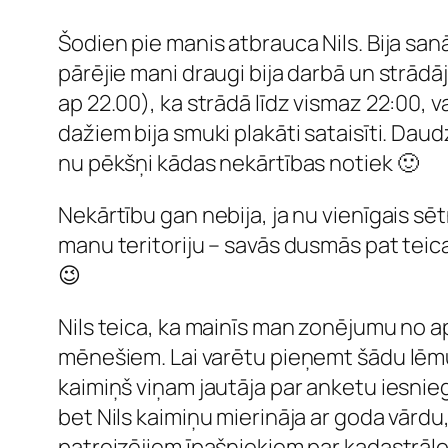
Šodien pie manis atbrauca Nils. Bija sanā
pārējie mani draugi bija darbā un strādā
ap 22.00), ka strādā līdz vismaz 22:00, va
dažiem bija smuki plakāti sataisīti. Daudz 
nu pēkšņi kādas nekārtības notiek 🙂
Nekārtību gan nebija, ja nu vienīgais sē
manu teritoriju – savās dusmās pat teica
😉
Nils teica, ka mainīs man zonējumu no a
mēnešiem. Lai varētu pieņemt šādu lēmumu
kaimiņš viņam jautāja par anketu iesnieg
bet Nils kaimiņu mierināja ar goda vār
patreizējiem īpašniekiem par kadastrālo v