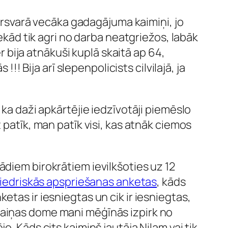
pārsvarā vecāka gadagājuma kaimiņi, jo
kād tik agri no darba neatgriežos, labāk
ēr bija atnākuši kuplā skaitā ap 64,
!! Bija arī slepenpolicists cilvilajā, ja
 ka daži apkārtējie iedzīvotāji piemēslo
 patīk, man patīk visi, kas atnāk ciemos
ādiem birokrātiem ievilkšoties uz 12
iedriskās apspriešanas anketas
, kāds
tas ir iesniegtas un cik ir iesniegtas,
maiņas dome mani mēģīnās izpirk no
. Kāds cits kaimiņš jautāja Nilam vai tik