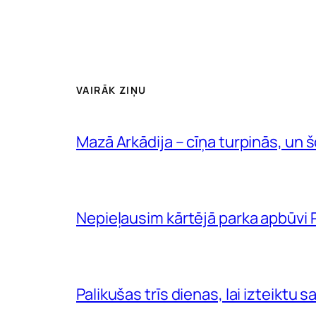
VAIRĀK ZIŅU
Mazā Arkādija – cīņa turpinās, un šob
Nepieļausim kārtējā parka apbūvi R
Palikušas trīs dienas, lai izteiktu 