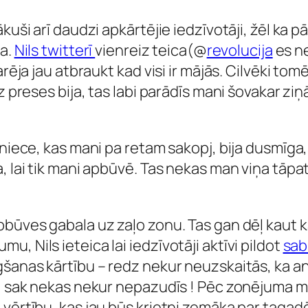
kuši arī daudzi apkārtējie iedzīvotāji, žēl ka 
ja.
Nils twitterī
vienreiz teica(@
revolucija
es ne
rēja jau atbraukt kad visi ir mājās. Cilvēki tom
preses bija, tas labi parādīs mani šovakar ziņās !
tniece, kas mani pa retam sakopj, bija dusmīga,
, lai tik mani apbūvē. Tas nekas man viņa tāpat
pbūves gabala uz zaļo zonu. Tas gan dēļ kaut k
, Nils ieteica lai iedzīvotāji aktīvi pildot
sab
šanas kārtību – redz nekur neuzskaitās, ka anke
du, sak nekas nekur nepazudīs ! Pēc zonējuma 
ērtību, kas jau būs krietni zemāka par tagadējo