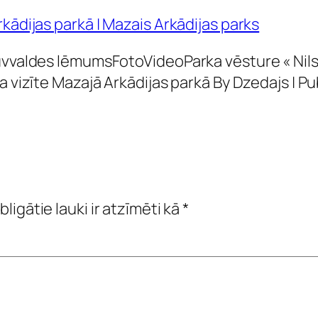
kādijas parkā | Mazais Arkādijas parks
Būvvaldes lēmumsFotoVideoParka vēsture « Nils
 vizīte Mazajā Arkādijas parkā By Dzedajs | Pub
bligātie lauki ir atzīmēti kā
*