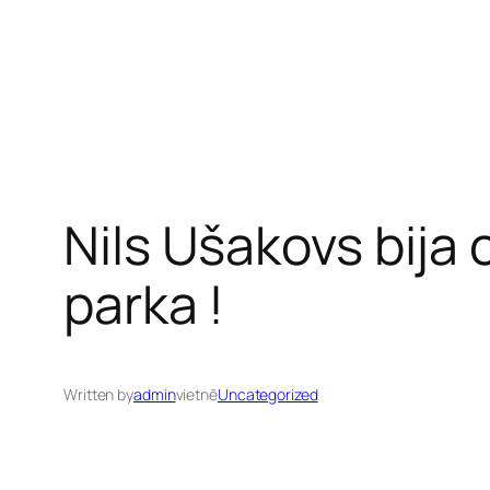
Nils Ušakovs bija
parka !
Written by
admin
vietnē
Uncategorized