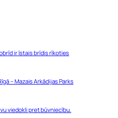
rīd ir īstais brīdis rīkoties
īgā – Mazais Arkādijas Parks
savu viedokli pret būvniecību.