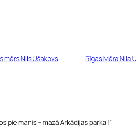
s mērs Nils Ušakovs
Rīgas Mēra Nila 
os pie manis – mazā Arkādijas parka !”