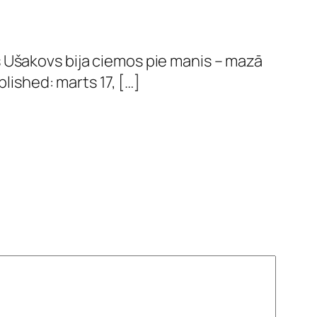
 Ušakovs bija ciemos pie manis – mazā
lished: marts 17, […]