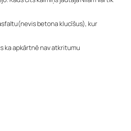
 asfaltu(nevis betona klucīšus), kur
ies ka apkārtnē nav atkritumu